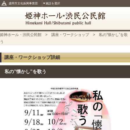
盛岡市文化振興事業団
▼施設を選択
姫神ホール・渋民公民館
>
講座・ワークショップ
> 私の”懐かし”を歌
う
講座・ワークショップ詳細
私の”懐かし”を歌う