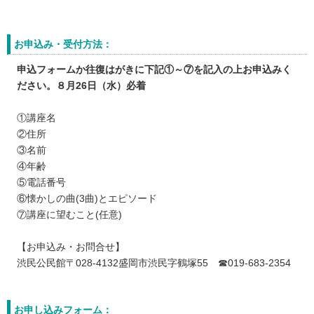
お申込み・受付方法：
申込フォームか往復はがきに下記①～⑦を記入の上お申込みく
ださい。８月26日（水）必着
①講座名
②住所
③名前
④年齢
⑤電話番号
⑥懐かしの曲(3曲)とエピソード
⑦講座に望むこと(任意)
【お申込み・お問合せ】
渋民公民館〒028-4132盛岡市渋民字鶴塚55 ☎019-683-2354
お申し込みフォーム：