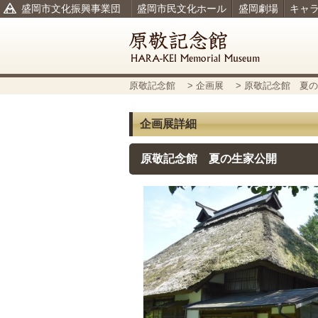
盛岡市文化振興事業団
盛岡市民文化ホール
盛岡劇場
キャ
原敬記念館
>
企画展
> 原敬記念館 夏
企画展詳細
原敬記念館 夏の生家公開