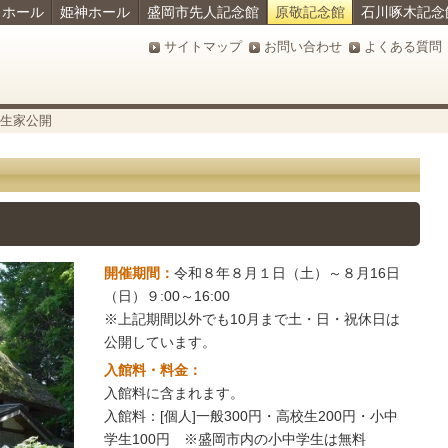
ラホール
姫神ホール
盛岡市先人記念館
原敬記念館
石川啄木記念
サイトマップ
お問い合わせ
よくある質問
の生家公開
開催期間：
令和８年８月１日（土）～８月16日
（日）９:00～16:00
※上記期間以外でも10月まで土・日・祝休日は
公開しています。
入館料・料金：
入館料に含まれます。
入館料：[個人]一般300円・高校生200円・小中
学生100円 ※盛岡市内の小中学生は無料