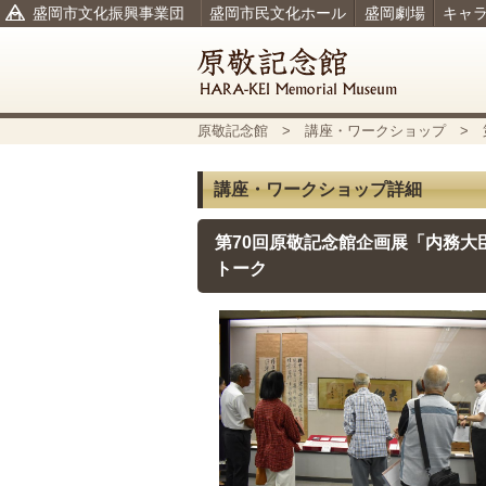
盛岡市文化振興事業団
盛岡市民文化ホール
盛岡劇場
キャ
原敬記念館
>
講座・ワークショップ
> 
講座・ワークショップ詳細
第70回原敬記念館企画展「内務大
トーク