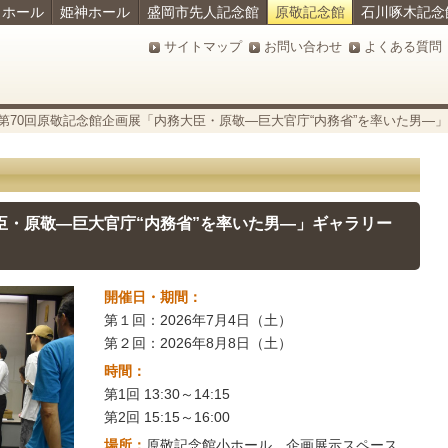
ラホール
姫神ホール
盛岡市先人記念館
原敬記念館
石川啄木記念
サイトマップ
お問い合わせ
よくある質問
第70回原敬記念館企画展「内務大臣・原敬―巨大官庁“内務省”を率いた男―
臣・原敬―巨大官庁“内務省”を率いた男―」ギャラリー
開催日・期間：
第１回：2026年7月4日（土）
第２回：2026年8月8日（土）
時間：
第1回 13:30～14:15
第2回 15:15～16:00
場所：
原敬記念館小ホール 企画展示スペース