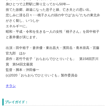
身ひとつで上野駅に降り立ってから50年―
捨てた故郷、疎遠になった息子と娘、亡き夫との思い出。
悲しみに浸る日々･･･桃子さんの頭の中では”おら”たちの東北弁
がさく裂し、いつしか
エネルギーに。
昭和・平成・令和を生きる一人の女性「桃子さん」を田中裕子
と蒼井優が演じます。
出演：田中裕子・蒼井優・東出昌大・濱田岳・青木崇高・宮藤
官九郎 ほか
原作：若竹千佐子「おらおらでひとりいぐも」 第158回芥川
賞 第54回文藝賞
監督・脚本：沖田修一
(c)2020「おらおらでひとりいぐも」製作委員会
チラシ
プレイガイド：