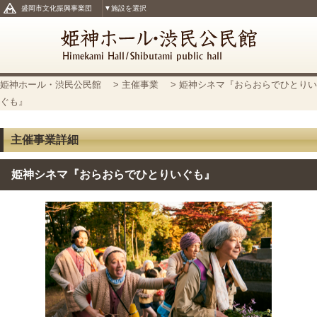
盛岡市文化振興事業団
▼施設を選択
姫神ホール・渋民公民館
>
主催事業
> 姫神シネマ『おらおらでひとりい
ぐも』
主催事業詳細
姫神シネマ『おらおらでひとりいぐも』