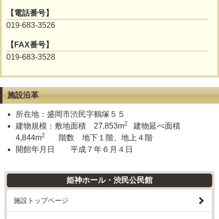
【電話番号】
019-683-3526
【FAX番号】
019-683-3528
施設沿革
所在地：盛岡市渋民字鶴塚５５
2
建物規模：敷地面積 27,853m
建物延べ面積
2
4,844m
階数 地下１階、地上４階
開館年月日 平成７年６月４日
姫神ホール・渋民公民館
施設トップページ