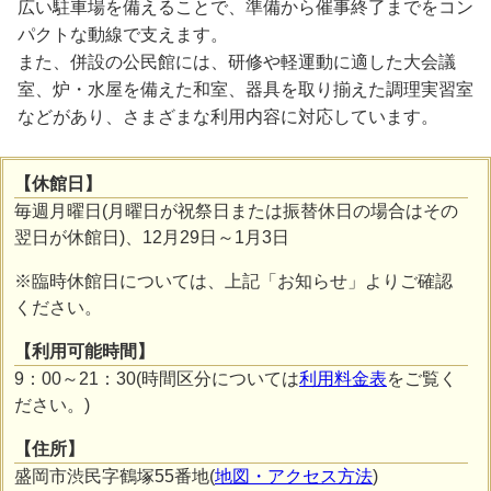
広い駐車場を備えることで、準備から催事終了までをコン
パクトな動線で支えます。
また、併設の公民館には、研修や軽運動に適した大会議
室、炉・水屋を備えた和室、器具を取り揃えた調理実習室
などがあり、さまざまな利用内容に対応しています。
【休館日】
毎週月曜日(月曜日が祝祭日または振替休日の場合はその
翌日が休館日)、12月29日～1月3日
※臨時休館日については、上記「お知らせ」よりご確認
ください。
【利用可能時間】
9：00～21：30(時間区分については
利用料金表
をご覧く
ださい。)
【住所】
盛岡市渋民字鶴塚55番地(
地図・アクセス方法
)