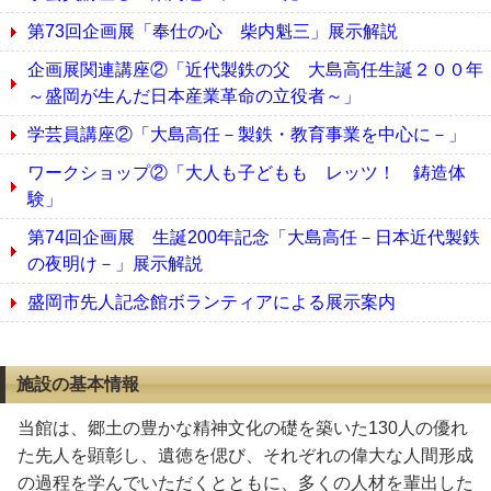
第73回企画展「奉仕の心 柴内魁三」展示解説
企画展関連講座②「近代製鉄の父 大島高任生誕２００年
～盛岡が生んだ日本産業革命の立役者～」
学芸員講座②「大島高任－製鉄・教育事業を中心に－」
ワークショップ②「大人も子どもも レッツ！ 鋳造体
験」
第74回企画展 生誕200年記念「大島高任－日本近代製鉄
の夜明け－」展示解説
盛岡市先人記念館ボランティアによる展示案内
施設の基本情報
当館は、郷土の豊かな精神文化の礎を築いた130人の優れ
た先人を顕彰し、遺徳を偲び、それぞれの偉大な人間形成
の過程を学んでいただくとともに、多くの人材を輩出した