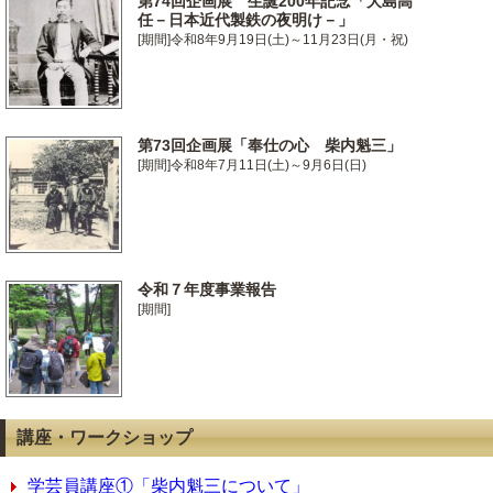
第74回企画展 生誕200年記念「大島高
任－日本近代製鉄の夜明け－」
[期間]令和8年9月19日(土)～11月23日(月・祝)
第73回企画展「奉仕の心 柴内魁三」
[期間]令和8年7月11日(土)～9月6日(日)
令和７年度事業報告
[期間]
講座・ワークショップ
学芸員講座①「柴内魁三について」