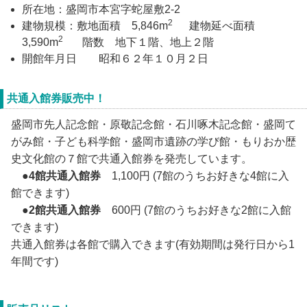
所在地：盛岡市本宮字蛇屋敷2-2
2
建物規模：敷地面積 5,846m
建物延べ面積
2
3,590m
階数 地下１階、地上２階
開館年月日 昭和６２年１０月２日
共通入館券販売中！
盛岡市先人記念館・原敬記念館・石川啄木記念館・盛岡て
がみ館・子ども科学館・盛岡市遺跡の学び館・もりおか歴
史文化館の７館で共通入館券を発売しています。
●
4館共通入館券
1,100円 (7館のうちお好きな4館に入
館できます)
●
2館共通入館券
600円 (7館のうちお好きな2館に入館
できます)
共通入館券は各館で購入できます(有効期間は発行日から1
年間です)