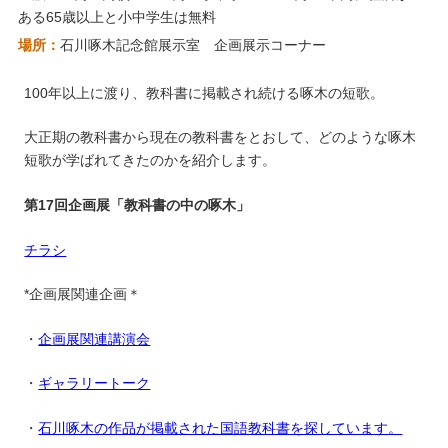
ある65歳以上と小中学生は無料
場所：
石川啄木記念館展示室 企画展示コーナー
100年以上に渡り、教科書に掲載され続ける啄木の短歌。
大正期の教科書から現在の教科書をとおして、どのような啄木
短歌が学ばれてきたのかを紹介します。
第17回企画展「教科書の中の啄木」
チラシ
*企画展関連企画＊
・
企画展関連講演会
・
ギャラリートーク
・
石川啄木の作品が掲載された国語教科書を探しています。