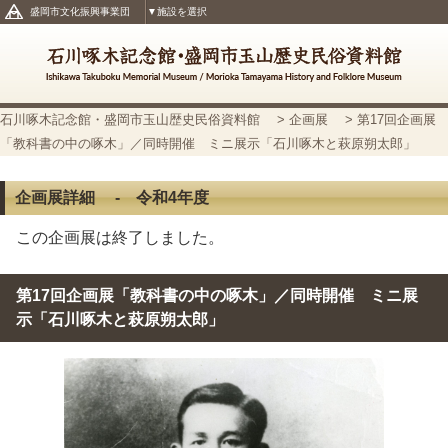
盛岡市文化振興事業団
▼施設を選択
石川啄木記念館・盛岡市玉山歴史民俗資料館
>
企画展
> 第17回企画展
「教科書の中の啄木」／同時開催 ミニ展示「石川啄木と萩原朔太郎」
企画展詳細 - 令和4年度
この企画展は終了しました。
第17回企画展「教科書の中の啄木」／同時開催 ミニ展
示「石川啄木と萩原朔太郎」