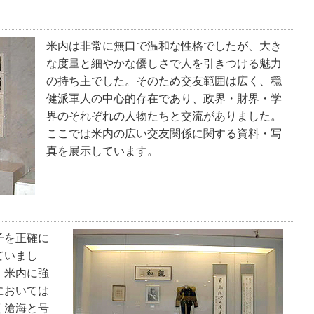
米内は非常に無口で温和な性格でしたが、大き
な度量と細やかな優しさで人を引きつける魅力
の持ち主でした。そのため交友範囲は広く、穏
健派軍人の中心的存在であり、政界・財界・学
界のそれぞれの人物たちと交流がありました。
ここでは米内の広い交友関係に関する資料・写
真を展示しています。
子を正確に
ていまし
、米内に強
においては
く滄海と号