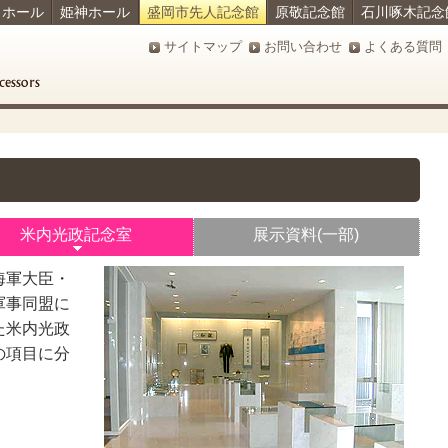
ラホール
姫神ホール
盛岡市先人記念館
原敬記念館
石川啄木記念
サイトマップ
お問い合わせ
よくある質問
米内光政記念室
展示資料(一部)
海軍大臣・
軍事同盟に
た米内光政
の項目に分