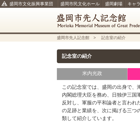
盛岡市文化振興事業団
盛岡市民文化ホール
盛岡劇場
キャ
盛岡市先人記念館
> 記念室の紹介
記念室の紹介
米内光政
この記念室では、盛岡の出身で、
内閣総理大臣を務め、日独伊三国
反対し、軍服の平和論者と言われ
の足跡と業績を、次に掲げる三つ
類して紹介しています。