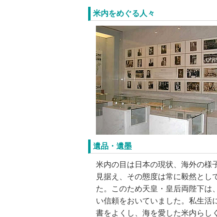
米内をめぐる人々
遺品・遺墨
米内の目は日本の現状、海外の様
見据え、その態度は常に毅然とし
た。このため天皇・皇后両陛下は
い信頼をおいていました。私生活
書をよくし、海を愛した米内らし