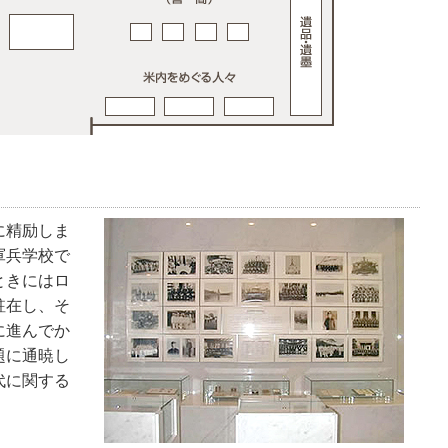
に精励しま
軍兵学校で
ときにはロ
駐在し、そ
に進んでか
題に通暁し
代に関する