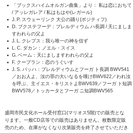
「ブックスハイムオルガン曲集」より： 私は恋におちて
/ アッレガレア / 私はもはや(レガール)
J. P. スウェーリンク 大公の踊り(ポジティフ)
D. ブクステフーデ：プレルディウム ハ長調 / 天にましま
すわれらの父よ
J. L. クレプス：我ら唯一の神を信ず
L. C. ダカン：ノエル・スイス
G. ベーム：天にましますわれらの父よ
F. クープラン：恋のうぐいす
J. S. バッハ：プレルディウムとフーガ ト長調 BWV541
／おお人よ、汝の罪の大いなるを嘆けBWV622／われ汝
を呼ぶ、主イエス・キリストよBWV639／フーガ ト短調
BWV578／トッカータとフーガ ニ短調BWV565
盛岡市民文化ホール受付窓口(マリオス5階)での販売とな
ります。一般CD店等での販売はありません。枚数限定販
売のため、在庫がなくなり次第販売を終了させていただき