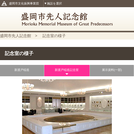
盛岡市文化振興事業団
▼施設を選択
盛岡市先人記念館
> 記念室の様子
記念室の様子
新渡戸稲造
新渡戸稲造記念室
展示資料(一部)